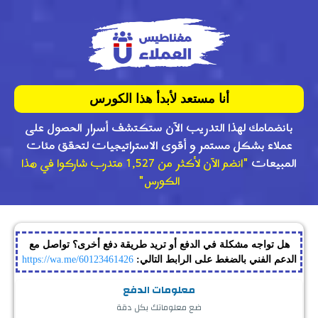
أنا مستعد لأبدأ هذا الكورس
بانضمامك لهذا التدريب الآن ستكتشف أسرار الحصول على
عملاء بشكل مستمر و أقوى الاستراتيجيات لتحقق مئات
المبيعات
"انضم الآن لأكثر من 1,527 متدرب شاركوا في هذا
الكورس"
هل تواجه مشكلة في الدفع أو تريد طريقة دفع أخرى؟ تواصل مع
الدعم الفني بالضغط على الرابط التالي:
https://wa.me/60123461426
معلومات الدفع
ضع معلوماتك بكل دقة