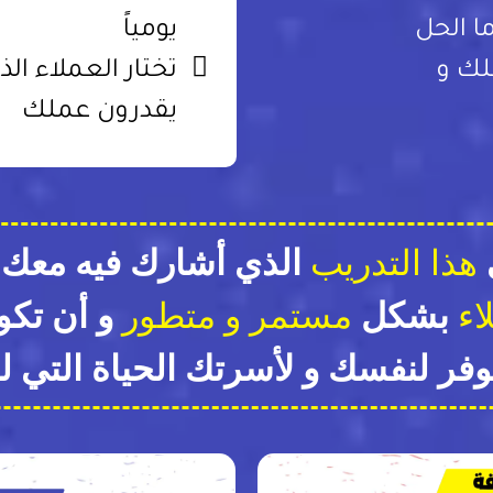
ا الحل
يومياً
لك و
تختار العملاء الذ
يقدرون عملك
هذا التدريب
الذي أشارك فيه معك
اء
بشكل
مستمر و
متطور
و أن تكو
وفر لنفسك و لأسرتك الحياة التي ل