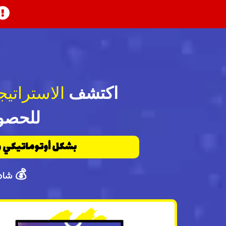
اكتشف
الاستراتيج
للحصو
بشكل أوتوماتيكي وح
💰 شاه