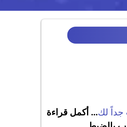
جداً لك
... أكمل قراءة
يب بالضبط