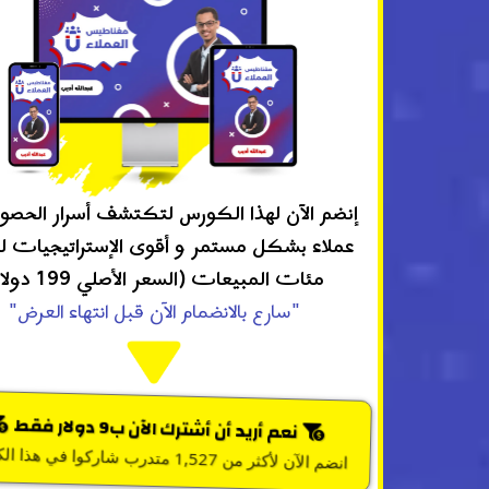
إنضم الآن لهذا الكورس لتكتشف أسرار الحصو
عملاء بشكل مستمر و أقوى الإستراتيجيات 
مئات المبيعات (السعر الأصلي 199 دولار)
"سارع بالانضمام الآن قبل انتهاء العرض"
نعم أريد أن أشترك الآن ب9 دولار فقط
انضم الآن لأكثر من 1,527 متدرب شاركوا في هذا الكورس