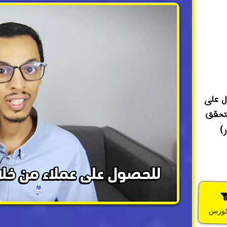
ل على
لتحقق