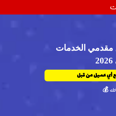
قت
عرفها 90% من مقدمي الخدمات
2
مع أي عميل من قبل
تك 💰